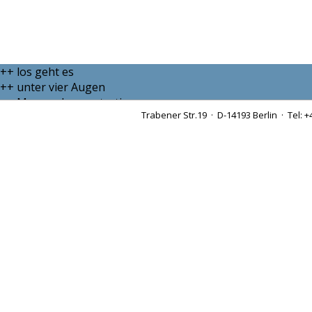
++ los geht es
++ unter vier Augen
++ Massendemonstration
Trabener Str.19 · D-14193 Berlin · Tel: +
++ sei doch still
++ Krawalltante
++ zähe Verhandlungen
++ endgültiges Urteil des Bundesverfassungsgerichts
++ ins Abseits geraten
++ über allen Gipfeln ist Ruh
++ der letzte Schrei
++ Ottos Mops trotzt
++ ehrbarer Kaufmann
++ per E-Mail schicken
++ teurer Spaß
++ Berliner Schnauze
++ denglisch